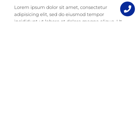
Lorem ipsum dolor sit amet, consectetur
adipisicing elit, sed do eiusmod tempor
incididunt ut labore et dolore magna aliqua. Ut
enim ad minim veniam, quis nostrud
exercitation ullamco laboris nisi ut aliquip ex ea
commodo consequat. Lorem ipsum dolor sit
amet, consectetur adipisicing elit, sed do
eiusmod tempor incididunt ut labore et dolore
magna aliqua. Ut enim ad minim veniam, quis
nostrud exercitation ullamco laboris nisi ut
aliquip ex ea commodo consequat.